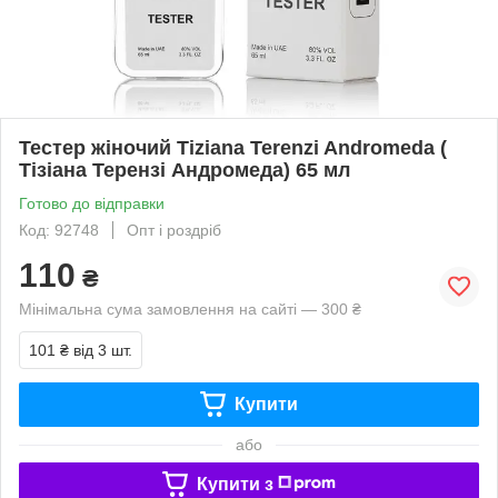
Тестер жіночий Tiziana Terenzi Andromeda (
Тізіана Терензі Андромеда) 65 мл
Готово до відправки
Код: 92748
Опт і роздріб
110
₴
Мінімальна сума замовлення на сайті — 300 ₴
101 ₴
від 3 шт.
Купити
або
Купити з