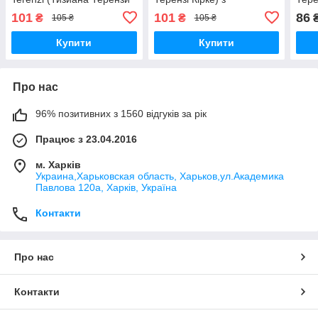
Делокс )с феромоном 60
феромоном 60 мл
фер
101
101
86
₴
₴
105 ₴
105 ₴
мл
Купити
Купити
Про нас
96% позитивних з 1560 відгуків за рік
Працює з 23.04.2016
м. Харків
Украина,Харьковская область, Харьков,ул.Академика
Павлова 120а, Харків, Україна
Контакти
Про нас
Контакти