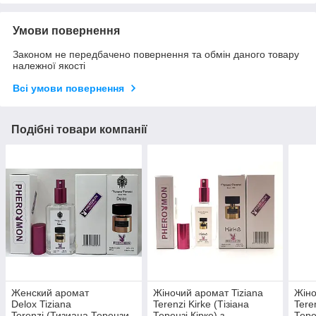
Умови повернення
Законом не передбачено повернення та обмін даного товару
належної якості
Всі умови повернення
Подібні товари компанії
Женский аромат
Жіночий аромат Tiziana
Жіно
Delox Tiziana
Terenzi Kirke (Тізіана
Tere
Terenzi (Тизиана Терензи
Терензі Кірке) з
Тере