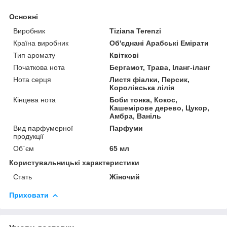
Основні
Виробник
Tiziana Terenzi
Країна виробник
Об'єднані Арабські Емірати
Тип аромату
Квіткові
Початкова нота
Бергамот, Трава, Іланг-іланг
Нота серця
Листя фіалки, Персик,
Королівська лілія
Кінцева нота
Боби тонка, Кокос,
Кашемірове дерево, Цукор,
Амбра, Ваніль
Вид парфумерної
Парфуми
продукції
Об`єм
65 мл
Користувальницькі характеристики
Стать
Жіночий
Приховати