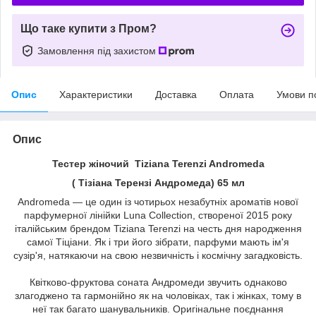
Що таке купити з Пром?
Замовлення під захистом
Опис
Характеристики
Доставка
Оплата
Умови п
Опис
Тестер жіночий Tiziana Terenzi Andromeda
( Тізіана Терензі Андромеда) 65 мл
Andromeda — це один із чотирьох незабутніх ароматів нової
парфумерної лінійки Luna Collection, створеної 2015 року
італійським брендом Tiziana Terenzi на честь дня народження
самої Тіціани. Як і три його зібрати, парфуми мають ім'я
сузір'я, натякаючи на свою незвичність і космічну загадковість.
Квітково-фруктова соната Андромеди звучить однаково
злагоджено та гармонійно як на чоловіках, так і жінках, тому в
неї так багато шанувальників. Оригінальне поєднання