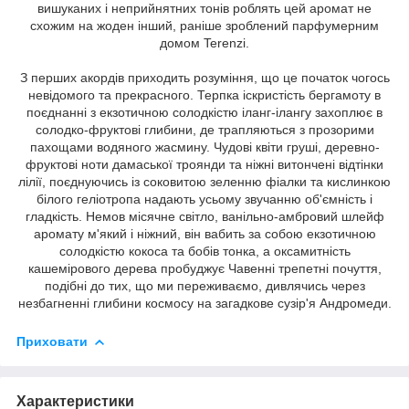
вишуканих і неприйнятних тонів роблять цей аромат не
схожим на жоден інший, раніше зроблений парфумерним
домом Terenzi.
З перших акордів приходить розуміння, що це початок чогось
невідомого та прекрасного. Терпка іскристість бергамоту в
поєднанні з екзотичною солодкістю іланг-ілангу захоплює в
солодко-фруктові глибини, де трапляються з прозорими
пахощами водяного жасмину. Чудові квіти груші, деревно-
фруктові ноти дамаської троянди та ніжні витончені відтінки
лілії, поєднуючись із соковитою зеленню фіалки та кислинкою
білого геліотропа надають усьому звучанню об'ємність і
гладкість. Немов місячне світло, ванільно-амбровий шлейф
аромату м'який і ніжний, він вабить за собою екзотичною
солодкістю кокоса та бобів тонка, а оксамитність
кашемірового дерева пробуджує Чавенні трепетні почуття,
подібні до тих, що ми переживаємо, дивлячись через
незбагненні глибини космосу на загадкове сузір'я Андромеди.
Приховати
Характеристики