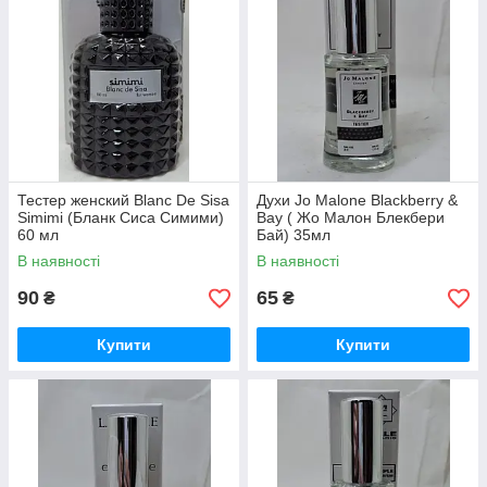
Тестер женский Blanc De Sisa
Духи Jo Malone Blackberry &
Simimi (Бланк Сиса Симими)
Bay ( Жо Малон Блекбери
60 мл
Бай) 35мл
В наявності
В наявності
90
65
₴
₴
Купити
Купити