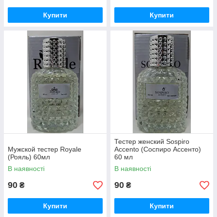
Купити
Купити
Тестер женский Sospiro
Мужской тестер Royale
Accento (Соспиро Ассенто)
(Рояль) 60мл
60 мл
В наявності
В наявності
90
90
₴
₴
Купити
Купити