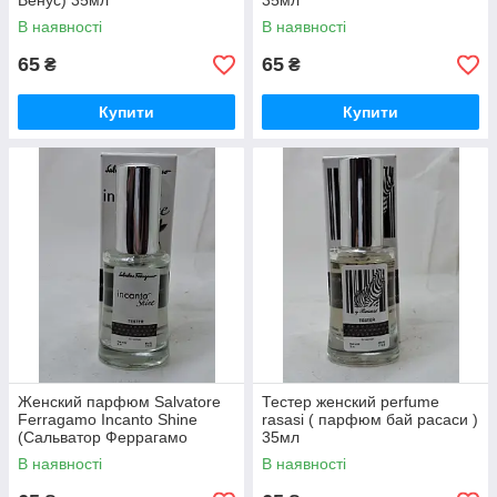
Венус) 35мл
35мл
В наявності
В наявності
65
65
₴
₴
Купити
Купити
Женский парфюм Salvatore
Тестер женский perfume
Ferragamo Incanto Shine
rasasi ( парфюм бай расаси )
(Сальватор Феррагамо
35мл
Инканто Шайн) 35мл
В наявності
В наявності