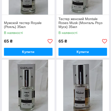
Тестер женский Montale
Мужской тестер Royale
Roses Musk (Монталь Роуз
(Рояль) 35мл
Муск) 35мл
В наявності
В наявності
65
65
₴
₴
Купити
Купити