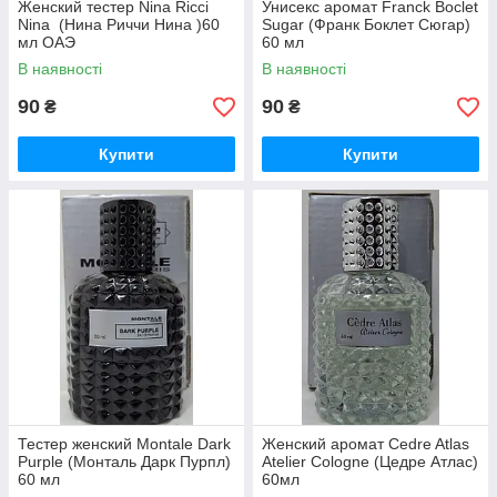
Женский тестер Nina Ricci
Унисекс аромат Franck Boclet
Nina (Нина Риччи Нина )60
Sugar (Франк Боклет Сюгар)
мл ОАЭ
60 мл
В наявності
В наявності
90
90
₴
₴
Купити
Купити
Тестер женский Montale Dark
Женский аромат Cedre Atlas
Purple (Монталь Дарк Пурпл)
Atelier Cologne (Цедре Атлас)
60 мл
60мл