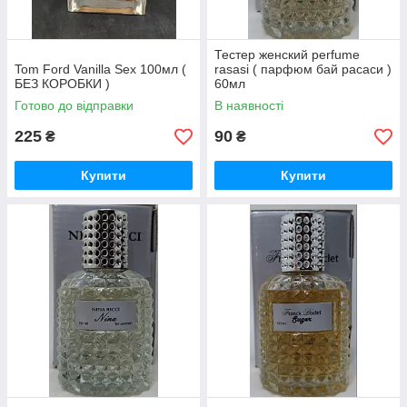
Тестер женский perfume
Tom Ford Vanilla Sex 100мл (
rasasi ( парфюм бай расаси )
БЕЗ КОРОБКИ )
60мл
Готово до відправки
В наявності
225
90
₴
₴
Купити
Купити