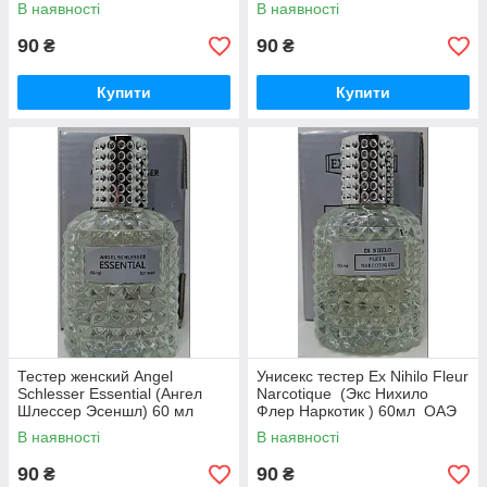
В наявності
В наявності
90
90
₴
₴
Купити
Купити
Тестер женский Angel
Унисекс тестер Ex Nihilo Fleur
Schlesser Essential (Ангел
Narcotique (Экс Нихило
Шлессер Эсеншл) 60 мл
Флер Наркотик ) 60мл ОАЭ
В наявності
В наявності
90
90
₴
₴