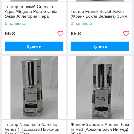
Тестер женский Guerlain
Aqua Allegoria Pera Granita
Тестер Franck Boclet Velvet
(Аква Аллегория Пера
(Франк Бокле Вельвет) 35мл
Гранита) 35мл
В наявності
В наявності
65
65
₴
₴
Купити
Купити
Тестер Nasomatto Narcotic
Женский аромат Armand Basi
Venus ( Насомато Наркотик
In Red (Арманд Баси Ин Ред)