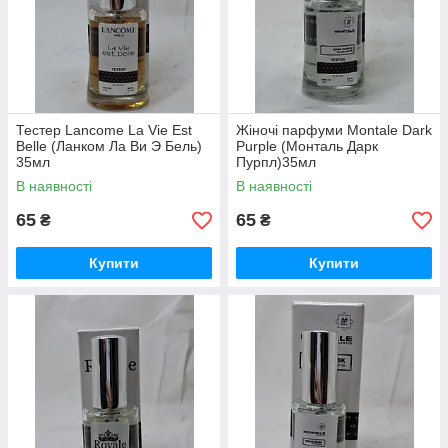
Тестер Lancome La Vie Est
Жіночі парфуми Montale Dark
Belle (Ланком Ла Ви Э Бель)
Purple (Монталь Дарк
35мл
Пурпл)35мл
В наявності
В наявності
65
65
₴
₴
Купити
Купити