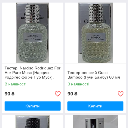
Тестер Narciso Rodriguez For
Her Pure Musc (Нарцисо
Тестер женский Gucci
Родрігес фо хе Пур Муск),
Bamboo (Гучи Бамбу) 60 мл
жіночі 60 мл
В наявності
В наявності
90
90
₴
₴
Купити
Купити