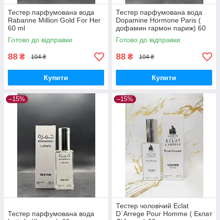
Тестер парфумована вода
Тестер парфумована вода
Rabanne Million Gold For Her
Dopamine Hormone Paris (
60 ml
дофамин гармон париж) 60
мл
Готово до відправки
Готово до відправки
88
88
₴
₴
104 ₴
104 ₴
Купити
Купити
–15%
–15%
Тестер чоловічий Eclat
Тестер парфумована вода
D`Arrege Pour Homme ( Еклат