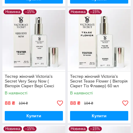
Новинка
–15%
Новинка
–15%
Тестер жіночий Victoria's
Тестер жіночий Victoria's
Secret Very Sexy Now (
Secret Tease Flower ( Вікторія
Вікторія Сікрет Вері Сексі
Сікрет Тіз Флавер) 60 мл
Ноу) 60 мл
В наявності
В наявності
88
88
₴
₴
104 ₴
104 ₴
Купити
Купити
Новинка
–15%
Новинка
–15%