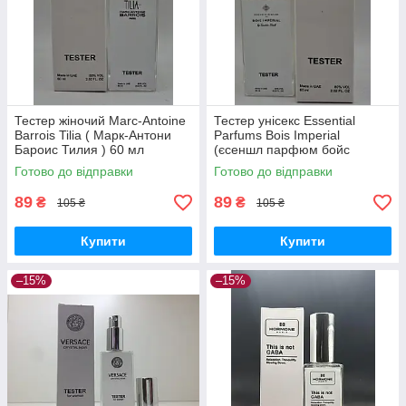
Тестер жіночий Marc-Antoine
Тестер унісекс Essential
Barrois Tilia ( Марк-Антони
Parfums Bois Imperial
Бароис Тилия ) 60 мл
(єсеншл парфюм бойс
империал) 60 мл
Готово до відправки
Готово до відправки
89
89
₴
₴
105 ₴
105 ₴
Купити
Купити
–15%
–15%