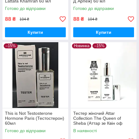
Lattafa Khamrah 60 мл
Д`Арпеж) 60 мл
Готово до відправки
Готово до відправки
88
88
₴
₴
104 ₴
104 ₴
Купити
Купити
–15%
Новинка
–15%
This is Not Testosterone
Тестер жіночий Attar
Hormone Paris (Тестостерон)
Collection The Queen of
60мл
Sheba (Аттар зе Квін оф
Шеба) 65 мл
Готово до відправки
В наявності