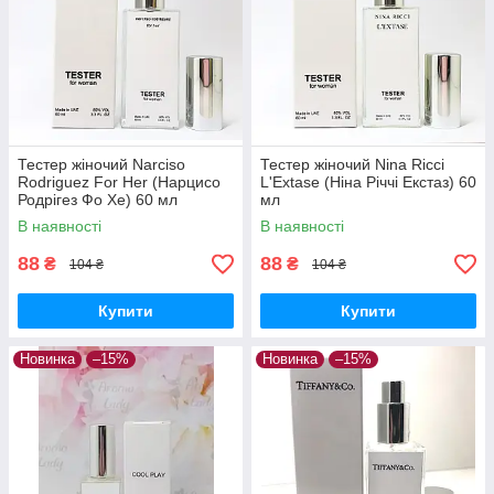
Тестер жіночий Narciso
Тестер жіночий Nina Ricci
Rodriguez For Her (Нарцисо
L'Extase (Ніна Річчі Екстаз) 60
Родрігез Фо Хе) 60 мл
мл
В наявності
В наявності
88
88
₴
₴
104 ₴
104 ₴
Купити
Купити
Новинка
–15%
Новинка
–15%