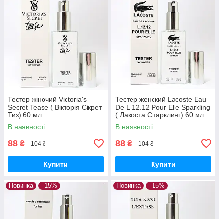
Тестер жіночий Victoria's
Тестер женский Lacoste Eau
Secret Tease ( Вікторія Сікрет
De L.12.12 Pour Elle Sparkling
Тиз) 60 мл
( Лакоста Спарклинг) 60 мл
В наявності
В наявності
88
88
₴
₴
104 ₴
104 ₴
Купити
Купити
Новинка
–15%
Новинка
–15%