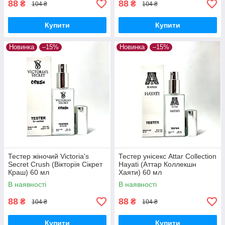
88
88
₴
₴
104 ₴
104 ₴
Купити
Купити
Новинка
–15%
Новинка
–15%
Тестер жіночий Victoria's
Тестер унісекс Attar Collection
Secret Crush (Вікторія Сікрет
Hayati (Аттар Коллекшн
Краш) 60 мл
Хаяти) 60 мл
В наявності
В наявності
88
88
₴
₴
104 ₴
104 ₴
Купити
Купити