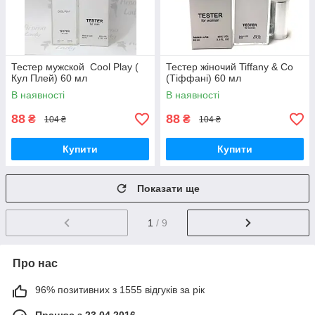
Тестер мужской Cool Play (
Тестер жіночий Tiffany & Co
Кул Плей) 60 мл
(Тіффані) 60 мл
В наявності
В наявності
88
88
₴
₴
104 ₴
104 ₴
Купити
Купити
Показати ще
1
/ 9
Про нас
96% позитивних з 1555 відгуків за рік
Працює з 23.04.2016