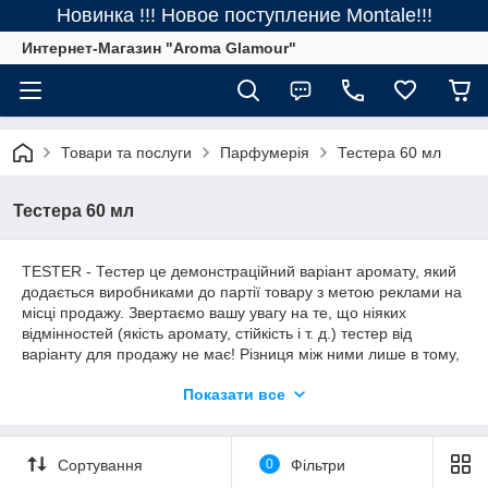
Новинка !!! Новое поступление Montale!!!
Интернет-Магазин "Aroma Glamour"
Товари та послуги
Парфумерія
Тестера 60 мл
Тестера 60 мл
TESTER - Тестер це демонстраційний варіант аромату, який
додається виробниками до партії товару з метою реклами на
місці продажу. Звертаємо вашу увагу на те, що ніяких
відмінностей (якість аромату, стійкість і т. д.) тестер від
варіанту для продажу не має! Різниця між ними лише в тому,
що оскільки тестери випускаються з метою реклами, фірма-
Показати все
виробник не настільки дбайливо ставиться до їх
оформлення: вони пропонуються в так званої технічної
упаковці (простій картонній коробці, відмінної від тієї, в якій
випускаються флакони для продажу) і часто не
Сортування
0
Фільтри
комплектуються кришкою. Від цього і більш низька ціна