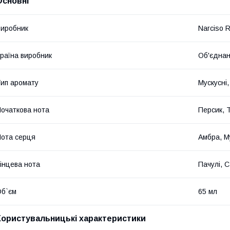
Основні
иробник
Narciso 
раїна виробник
Об'єднан
ип аромату
Мускусні,
очаткова нота
Персик, 
ота серця
Амбра, М
інцева нота
Пачулі, 
б`єм
65 мл
Користувальницькі характеристики