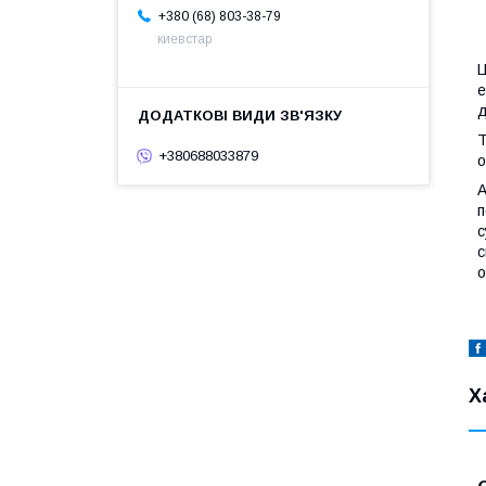
+380 (68) 803-38-79
киевстар
Ц
е
д
Т
+380688033879
о
А
п
с
с
о
Х