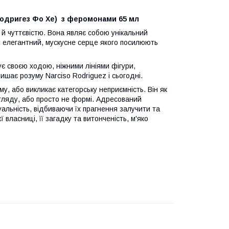
 Родригез Фо Хе) з феромонами 65 мл
й чуттєвістю. Вона являє собою унікальний
 і елегантний, мускусне серце якого посилюють
є своєю ходою, ніжними лініями фігури,
ишає розуму Narciso Rodriguez і сьогодні.
му, або викликає категорську неприємність. Він як
огляду, або просто не формі. Адресований
уальність, відбиваючи їх прагнення залучити та
 власниці, її загадку та витонченість, м'яко