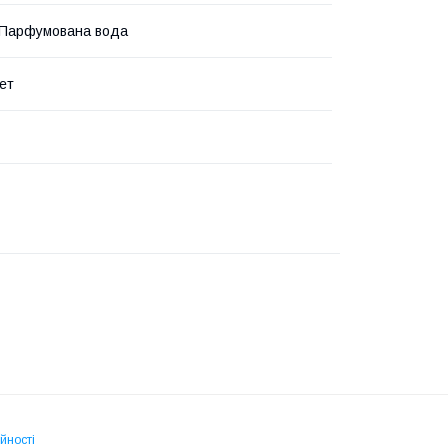
 Парфумована вода
ет
йності