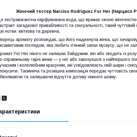
Жіночий тестер Narciso Rodriguez For Her (Нарцисо
е екстравагантна парфумована вода, що вражає своєю жіночністю 
кстракт загадкової привабливості та сексуальності, такий чуттєвий
ві нотки: квіткова та деревна.
ворець аромату розповідає, що його надихнула жінка, що зачарову
ксамитовим поглядом, яка любить п'янкий запах мускусу, що не зал
ромат For Her нікого не залишає байдужим: він або зводить із розу
о-справжньому гарні жінки — у неї або закохуєшся з найпершого п
учасним і волелюбним красуням, які усвідомлюють свій шарм і секс
покусити. Таємнича та розкішна композиція передає чуттєвість своєї
бволікаючи та залишаючи відчуття дотику ніжного шовку.
арактеристики