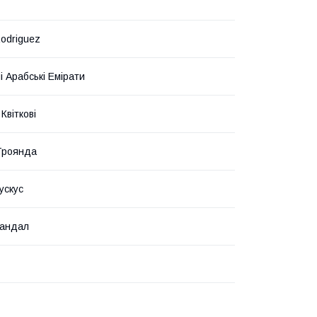
Rodriguez
і Арабські Емірати
 Квіткові
Троянда
ускус
Сандал