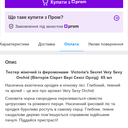
Купити з
Що таке купити з Пром?
Замовлення під захистом
Характеристики
Доставка
Оплата
Умови повернення
Опис
Тестер жіночий із феромонами Victoria's Secret Very Sexy
Orchid (Вікторія Сікрет Вері Сексі Орхід) 65 мл
Насичена екзотична орхідея в нічному лісі. Глибокий, темний
та зрілий – це все про аромат Very Sexy Orchid.
Соковита чорна смородина переливається свіжістю
цитрусових та рожевого перцю. Насичений ірисовий ліс та
орхідея бурхливо ростуть в самому серці. Глибоке, темне
сандалове дерево пом’якшується справжнім індійським
пачулі. Піддайся пристрасті!