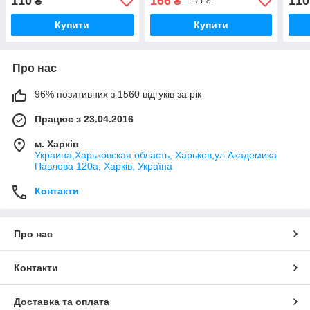
110
166
110
₴
₴
171 ₴
тестер 65 мл
Купити
Купити
Про нас
96% позитивних з 1560 відгуків за рік
Працює з 23.04.2016
м. Харків
Украина,Харьковская область, Харьков,ул.Академика
Павлова 120а, Харків, Україна
Контакти
Про нас
Контакти
Доставка та оплата