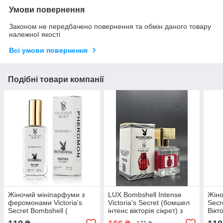
Умови повернення
Законом не передбачено повернення та обмін даного товару
належної якості
Всі умови повернення
Подібні товари компанії
Жіночий мініпарфуми з
LUX Bombshell Intense
Жіно
феромонами Victoria's
Victoria's Secret (бомшел
Secr
Secret Bombshell (
інтенс вікторія сікрет) з
Вікт
віктория сикрет бомбшел)
феромоном 30 мл
Ноу)