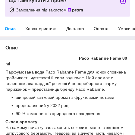
Що таке купити з Пром?
Замовлення під захистом
Опис
Характеристики
Доставка
Оплата
Умови п
Опис
Paco Rabanne Fame 80
ml
Парфумована вода Paco Rabanne Fame для жінок сповнена
грайливості, чуттєвості й сили водночас. Цей аромат є
втіленням авангардної розкоші й непереборного шарму
парижанок – представниць бренду Paco Rabanne.
шипровий квітковий аромат з фруктовими нотами
представлений у 2022 році
90 % компонентів природного походження
Склад аромату
На самому початку вас захопить соковите манго з відтінком
цитрусового бергамоту. Невдовзі ви відчуєте чисті, невагомі