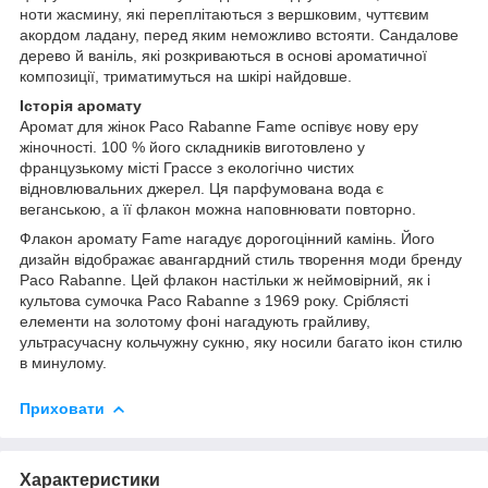
ноти жасмину, які переплітаються з вершковим, чуттєвим
акордом ладану, перед яким неможливо встояти. Сандалове
дерево й ваніль, які розкриваються в основі ароматичної
композиції, триматимуться на шкірі найдовше.
Історія аромату
Аромат для жінок Paco Rabanne Fame оспівує нову еру
жіночності. 100 % його складників виготовлено у
французькому місті Грассе з екологічно чистих
відновлювальних джерел. Ця парфумована вода є
веганською, а її флакон можна наповнювати повторно.
Флакон аромату Fame нагадує дорогоцінний камінь. Його
дизайн відображає авангардний стиль творення моди бренду
Paco Rabanne. Цей флакон настільки ж неймовірний, як і
культова сумочка Paco Rabanne з 1969 року. Сріблясті
елементи на золотому фоні нагадують грайливу,
ультрасучасну кольчужну сукню, яку носили багато ікон стилю
в минулому.
Приховати
Характеристики