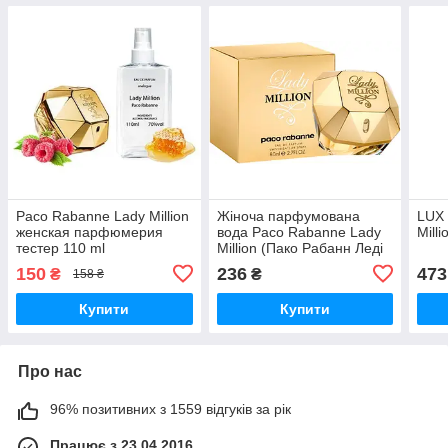
Paco Rabanne Lady Million
Жіноча парфумована
LUX
женская парфюмерия
вода Paco Rabanne Lady
Mill
тестер 110 ml
Million (Пако Рабанн Леді
Мільйон) 80 мл
150
236
473
₴
₴
158 ₴
Купити
Купити
Про нас
96% позитивних з 1559 відгуків за рік
Працює з 23.04.2016