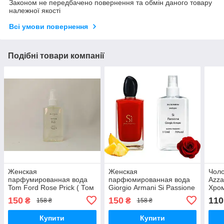
Законом не передбачено повернення та обмін даного товару
належної якості
Всі умови повернення
Подібні товари компанії
Женская
Женская
Чоло
парфумированная вода
парфюмированная вода
Azza
Tom Ford Rose Prick ( Том
Giorgio Аrmani Si Passione
Хром
Форд Роз Прик) 110ml
110ml
мл.
150
150
110
₴
₴
158 ₴
158 ₴
Купити
Купити