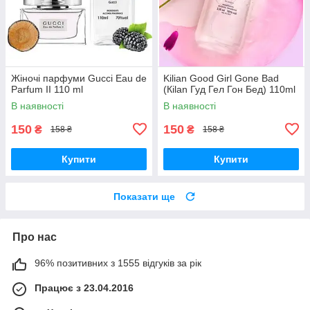
Жіночі парфуми Gucci Eau de
Kilian Good Girl Gone Bad
Parfum II 110 ml
(Кilan Гуд Гел Гон Бед) 110ml
В наявності
В наявності
150
150
₴
₴
158 ₴
158 ₴
Купити
Купити
Показати ще
Про нас
96% позитивних з 1555 відгуків за рік
Працює з 23.04.2016