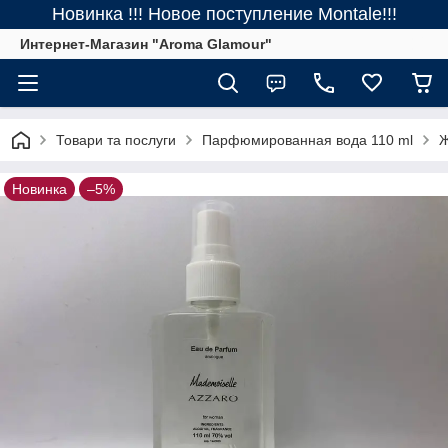
Новинка !!! Новое поступление Montale!!!
Интернет-Магазин "Aroma Glamour"
Товари та послуги
Парфюмированная вода 110 ml
Ж
Новинка
–5%