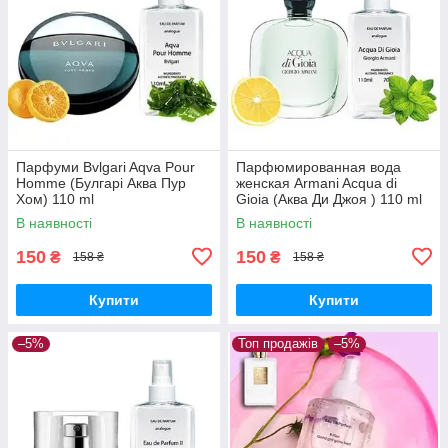
Парфуми Bvlgari Aqva Pour
Парфюмированная вода
Homme (Булгарі Аква Пур
женская Armani Acqua di
Хом) 110 ml
Gioia (Аква Ди Джоя ) 110 ml
В наявності
В наявності
150
150
₴
₴
158 ₴
158 ₴
Купити
Купити
–5%
Топ продажів
–5%