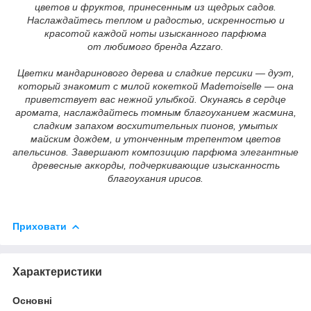
цветов и фруктов, принесенным из щедрых садов.
Наслаждайтесь теплом и радостью, искренностью и
красотой каждой ноты изысканного парфюма
от любимого бренда Azzaro.
Цветки мандаринового дерева и сладкие персики — дуэт,
который знакомит с милой кокеткой Mademoiselle — она
приветствует вас нежной улыбкой. Окунаясь в сердце
аромата, наслаждайтесь томным благоуханием жасмина,
сладким запахом восхитительных пионов, умытых
майским дождем, и утонченным трепентом цветов
апельсинов. Завершают композицию парфюма элегантные
древесные аккорды, подчеркивающие изысканность
благоухания ирисов.
Приховати
Характеристики
Основні