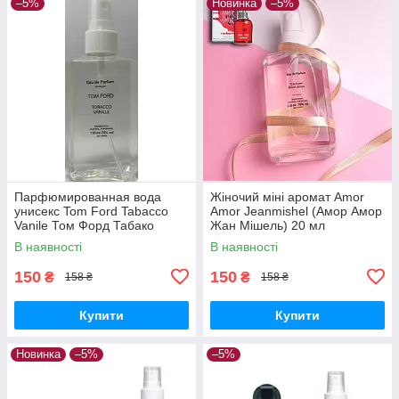
–5%
Новинка
–5%
Парфюмированная вода
Жіночий міні аромат Amor
унисекс Tom Ford Tabacco
Amor Jeanmishel (Амор Амор
Vanile Том Форд Табако
Жан Мішель) 20 мл
ваниль 110 ml
В наявності
В наявності
150
150
₴
₴
158 ₴
158 ₴
Купити
Купити
Новинка
–5%
–5%