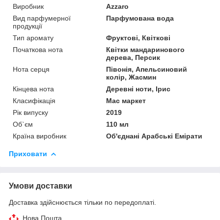
Виробник
Azzaro
Вид парфумерної
Парфумована вода
продукції
Тип аромату
Фруктові, Квіткові
Початкова нота
Квітки мандаринового
дерева, Персик
Нота серця
Півонія, Апельсиновий
колір, Жасмин
Кінцева нота
Деревні ноти, Ірис
Класифікація
Мас маркет
Рік випуску
2019
Об`єм
110 мл
Країна виробник
Об'єднані Арабські Емірати
Приховати
Умови доставки
Доставка здійснюється тільки по передоплаті.
Нова Пошта