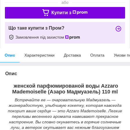
або
Купити з
Що таке купити з Пром?
Замовлення під захистом
Опис
Характеристики
Доставка
Оплата
Умови п
Опис
женской парфюмированой воды Azzaro
Mademoiselle (Азаро Мадмуазель) 110 ml
Встречайте ее — очаровательную Мадмуазель —
жизнерадостную, улыбчивую кокетку, которая навсегда
покорит ваше сердце — это Azzaro Mademoiselle. Легкие
переливы весеннего аромата навеивают прекрасное
настроение. Вы словно окунаетесь в горячие солнечные
лучи, а ветерок окутывает вас нежным благоуханием