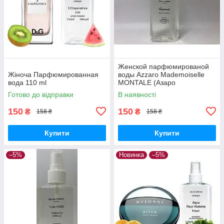
Женской парфюмированой
Жіноча Парфюмированная
воды Azzaro Mademoiselle
вода 110 ml
MONTALE (Азаро
Мадмуазель) 110 ml
Готово до відправки
В наявності
150
150
₴
₴
158 ₴
158 ₴
Купити
Купити
–5%
Новинка
–5%