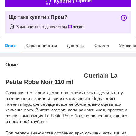
Купити з
Що таке купити з Пром?
Замовлення під захистом
Опис
Характеристики
Доставка
Оплата
Умови п
Опис
Guerlain La
Petite Robe Noir 110 ml
Создавая этот аромат, мастера стремились выделить ноту
лаконичности, стиля и привлекательности. Ведь чтобы
пленить мужское сердце вовсе не обязательно одеваться
кричаще ярко. В итоге свет увидела романтичная, простая и
легкая композиция La Petite Robe Noir, не лишенная, однако
и некоторой глубины.
При первом знакомстве особенно ярко слышны ноты вишни,