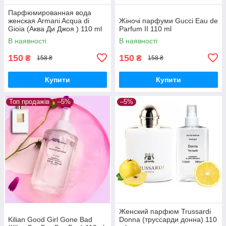
Парфюмированная вода
женская Armani Acqua di
Жіночі парфуми Gucci Eau de
Gioia (Аква Ди Джоя ) 110 ml
Parfum II 110 ml
В наявності
В наявності
150
150
₴
₴
158 ₴
158 ₴
Купити
Купити
Топ продажів
–5%
–5%
Женский парфюм Trussardi
Kilian Good Girl Gone Bad
Donna (труссарди донна) 110