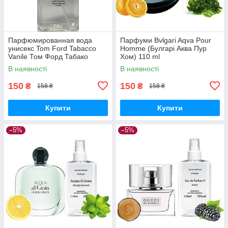
Парфюмированная вода
Парфуми Bvlgari Aqva Pour
унисекс Tom Ford Tabacco
Homme (Булгарі Аква Пур
Vanile Том Форд Табако
Хом) 110 ml
ваниль 110 ml
В наявності
В наявності
150
150
₴
₴
158 ₴
158 ₴
Купити
Купити
–5%
–5%