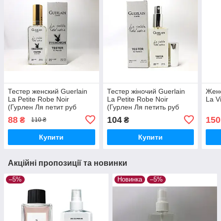
Тестер женский Guerlain
Тестер жіночий Guerlain
Жен
La Petite Robe Noir
La Petite Robe Noir
La V
(Гурлен Ля петит руб
(Гурлен Ля петить руб
Ноир)65 мл
Нор) 60 мл
88
104
150
₴
₴
110 ₴
Купити
Купити
Акційні пропозиції та новинки
–5%
Новинка
–5%