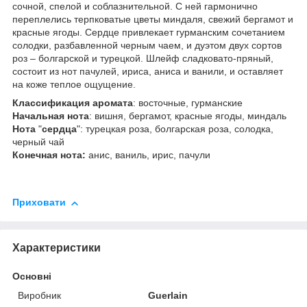
сочной, спелой и соблазнительной. С ней гармонично
переплелись терпковатые цветы миндаля, свежий бергамот и
красные ягоды. Сердце привлекает гурманским сочетанием
солодки, разбавленной черным чаем, и дуэтом двух сортов
роз – болгарской и турецкой. Шлейф сладковато-пряный,
состоит из нот пачулей, ириса, аниса и ванили, и оставляет
на коже теплое ощущение.
Классификация
аромата
: восточные, гурманские
Начальная
нота
: вишня, бергамот, красные ягоды, миндаль
Нота
"
сердца
": турецкая роза, болгарская роза, солодка,
черный чай
Конечная нота:
анис, ваниль, ирис, пачули
Приховати
Характеристики
Основні
Виробник
Guerlain