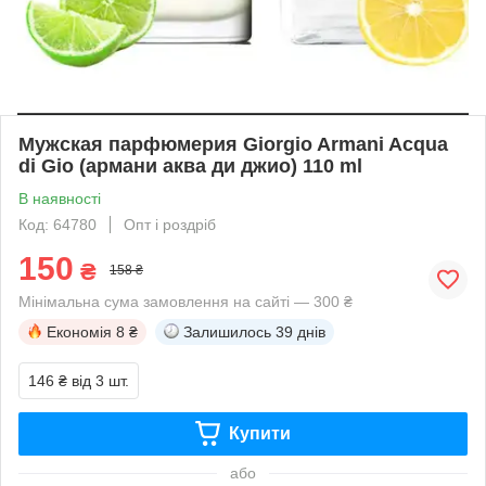
Мужская парфюмерия Giorgio Armani Acqua
di Gio (армани аква ди джио) 110 ml
В наявності
Код: 64780
Опт і роздріб
150
₴
158 ₴
Мінімальна сума замовлення на сайті — 300 ₴
Економія
8 ₴
Залишилось
39 днів
146 ₴
від 3 шт.
Купити
або