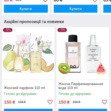
₴
₴
90 ₴
17 
Купити
Купити
Акційні пропозиції та новинки
–5%
–5%
Жіноча Парфюмированная
Женский парфюм 110 ml
вода 110 ml
Готово до відправки
Готово до відправки
150
150
₴
₴
158 ₴
158 ₴