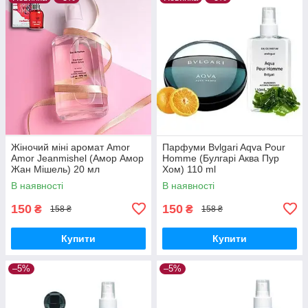
Жіночий міні аромат Amor
Парфуми Bvlgari Aqva Pour
Amor Jeanmishel (Амор Амор
Homme (Булгарі Аква Пур
Жан Мішель) 20 мл
Хом) 110 ml
В наявності
В наявності
150
150
₴
₴
158 ₴
158 ₴
Купити
Купити
–5%
–5%