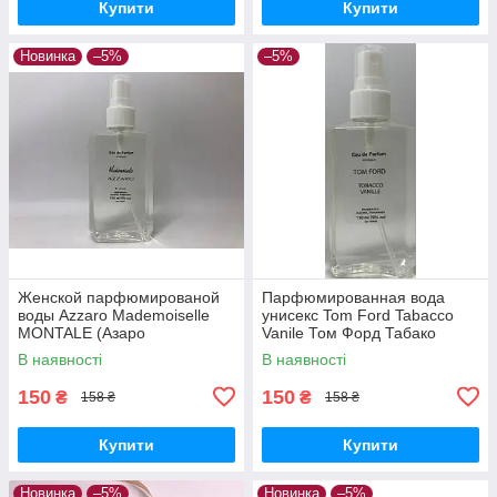
Купити
Купити
Новинка
–5%
–5%
Женской парфюмированой
Парфюмированная вода
воды Azzaro Mademoiselle
унисекс Tom Ford Tabacco
MONTALE (Азаро
Vanile Том Форд Табако
Мадмуазель) 110 ml
ваниль 110 ml
В наявності
В наявності
150
150
₴
₴
158 ₴
158 ₴
Купити
Купити
Новинка
–5%
Новинка
–5%