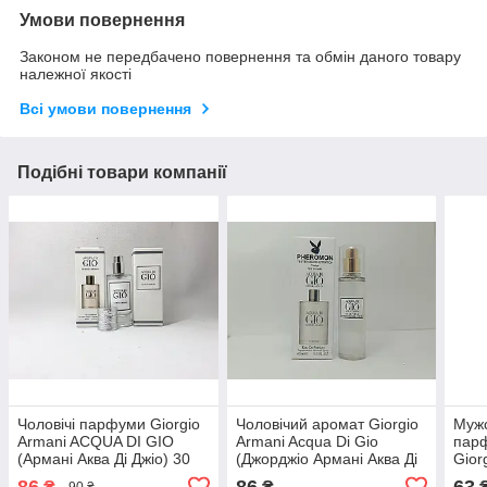
Умови повернення
Законом не передбачено повернення та обмін даного товару
належної якості
Всі умови повернення
Подібні товари компанії
Чоловічі парфуми Giorgio
Чоловічий аромат Giorgio
Муж
Armani ACQUA DI GIO
Armani Acqua Di Gio
пар
(Армані Аква Ді Джіо) 30
(Джорджіо Армані Аква Ді
Gior
ml
Джіо) з феромоном 45 мл
Gio 
86
86
63