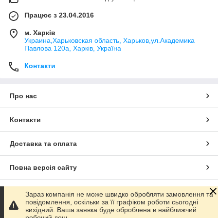
Працює з 23.04.2016
м. Харків
Украина,Харьковская область, Харьков,ул.Академика
Павлова 120а, Харків, Україна
Контакти
Про нас
Контакти
Доставка та оплата
Повна версія сайту
Сайт створено на маркетплейсі
Prom.ua
Зараз компанія не може швидко обробляти замовлення та
повідомлення, оскільки за її графіком роботи сьогодні
вихідний. Ваша заявка буде оброблена в найближчий
Політика конфіденційності
робочий день.