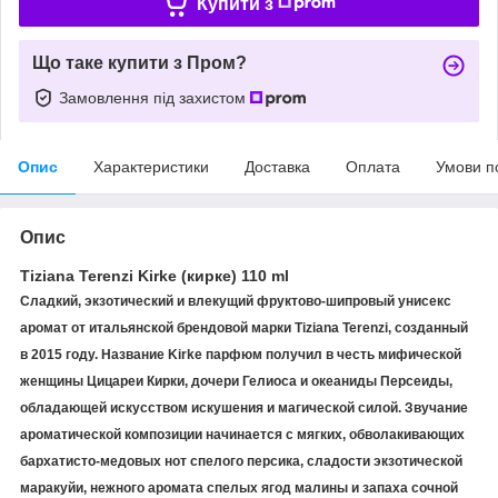
Купити з
Що таке купити з Пром?
Замовлення під захистом
Опис
Характеристики
Доставка
Оплата
Умови п
Опис
Tiziana Terenzi Kirke (кирке) 110 ml
Сладкий, экзотический и влекущий фруктово-шипровый унисекс
аромат от итальянской брендовой марки Tiziana Terenzi, созданный
в 2015 году. Название Kirke парфюм получил в честь мифической
женщины Цицареи Кирки, дочери Гелиоса и океаниды Персеиды,
обладающей искусством искушения и магической силой. Звучание
ароматической композиции начинается с мягких, обволакивающих
бархатисто-медовых нот спелого персика, сладости экзотической
маракуйи, нежного аромата спелых ягод малины и запаха сочной