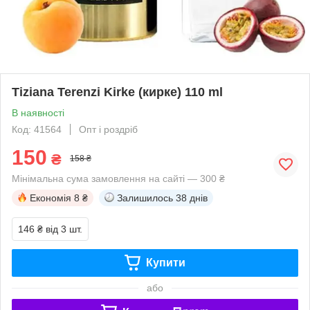
Tiziana Terenzi Kirke (кирке) 110 ml
В наявності
Код: 41564
Опт і роздріб
150
₴
158 ₴
Мінімальна сума замовлення на сайті — 300 ₴
Економія
8 ₴
Залишилось
38 днів
146 ₴
від 3 шт.
Купити
або