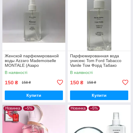
Женской парфюмированой
Парфюмированная вода
воды Azzaro Mademoiselle
унисекс Tom Ford Tabacco
MONTALE (Азаро
Vanile Том Форд Табако
Мадмуазель) 110 ml
ваниль 110 ml
В наявності
В наявності
150
150
₴
₴
158 ₴
158 ₴
Купити
Купити
Новинка
–5%
Новинка
–5%