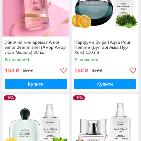
Жіночий міні аромат Amor
Парфуми Bvlgari Aqva Pour
Amor Jeanmishel (Амор Амор
Homme (Булгарі Аква Пур
Жан Мішель) 20 мл
Хом) 110 ml
В наявності
В наявності
150
150
₴
₴
158 ₴
158 ₴
Купити
Купити
–5%
–5%