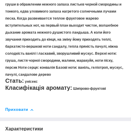
груши в обрамлении нежного запаха листьев черной смородины и
тонкого, едва уловимого запаха нагретого солнечными лучами
песка. Когда развеивается теплое фруктовое марево
вступительных нот, на первый план выходит чистое, волшебное
дыхание аромата нежного душистого ландыша. А коли його
звучання приходить до кінця, на зміну йому приходять теплі,
бархатисто-вершкові ноти сандалу, тепла пряність пачулі, ніжна
солодкість ванілі і ласкавий, зворушливий мускус. Верхні ноти:
груша, листя чорної смородини, малини, маракуйя, ноти піску,
персик Ноти серця: конвалія Базові ноти: ваніль, геліотроп, мускус,
пачулі, сандалове дерево
Стать:
унісекс
Класифікація аромату:
Шипрово-фруктові
Приховати
Характеристики