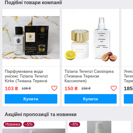
Подібні товари компанії
Парфумована вода
Tiziana Terenzi Cassiopea
Унис
унісекс Tiziana Terenzi
(Тизиана Терензи
Tere
Kirke (Тизіана Терензі
Кассиопея)
Тере
Кірке) 55 мл
Парфюмированная вода
103
150
185
₴
₴
108 ₴
158 ₴
110 ml
Купити
Купити
Акційні пропозиції та новинки
Новинка
–5%
–5%