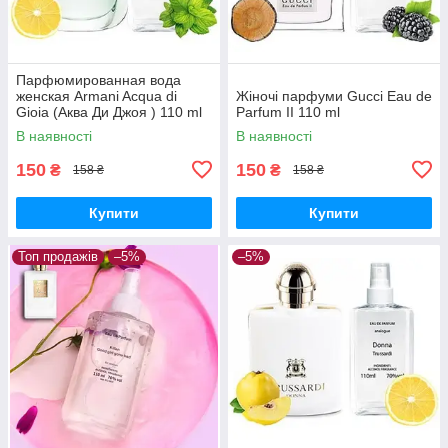
Парфюмированная вода
женская Armani Acqua di
Жіночі парфуми Gucci Eau de
Gioia (Аква Ди Джоя ) 110 ml
Parfum II 110 ml
В наявності
В наявності
150
150
₴
₴
158 ₴
158 ₴
Купити
Купити
Топ продажів
–5%
–5%