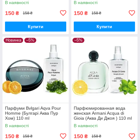
В наявності
В наявності
150
150
₴
₴
158 ₴
158 ₴
Купити
Купити
Новинка
–5%
–5%
Парфуми Bvlgari Aqva Pour
Парфюмированная вода
Homme (Булгарі Аква Пур
женская Armani Acqua di
Хом) 110 ml
Gioia (Аква Ди Джоя ) 110 ml
В наявності
В наявності
150
150
₴
₴
158 ₴
158 ₴