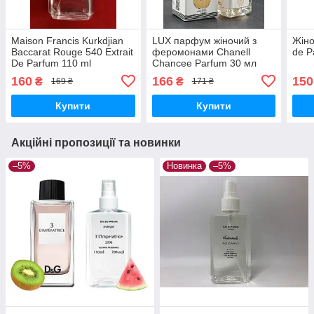
Maison Francis Kurkdjian
LUX парфум жіночий з
Жіно
Baccarat Rouge 540 Extrait
феромонами Chanell
de P
De Parfum 110 ml
Chancee Parfum 30 мл
160
166
150
₴
₴
169 ₴
171 ₴
Купити
Купити
Акційні пропозиції та новинки
–5%
Новинка
–5%