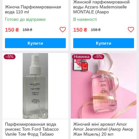
Женской парфюмированой
Жіноча Парфюмированная
воды Azzaro Mademoiselle
вода 110 ml
MONTALE (Азаро
Мадмуазель) 110 ml
Готово до відправки
В наявності
150
150
₴
₴
158 ₴
158 ₴
Купити
Купити
–5%
Новинка
–5%
Парфюмированная вода
Жіночий міні аромат Amor
унисекс Tom Ford Tabacco
Amor Jeanmishel (Амор Амор
Vanile Том Форд Табако
Жан Мішель) 20 мл
ваниль 110 ml