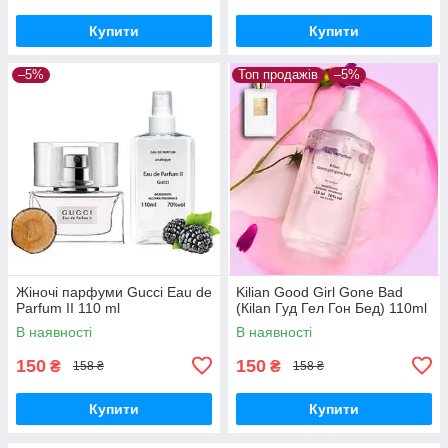
Купити
Купити
–5%
Топ продажів
–5%
Жіночі парфуми Gucci Eau de
Kilian Good Girl Gone Bad
Parfum II 110 ml
(Кilan Гуд Гел Гон Бед) 110ml
В наявності
В наявності
150
150
₴
₴
158 ₴
158 ₴
Купити
Купити