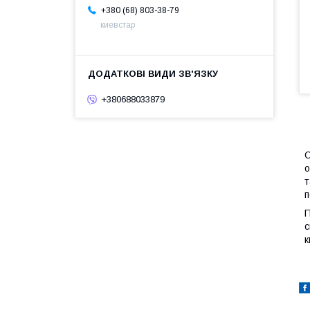
+380 (68) 803-38-79
киевстар
+380688033879
C
о
т
п
П
с
к