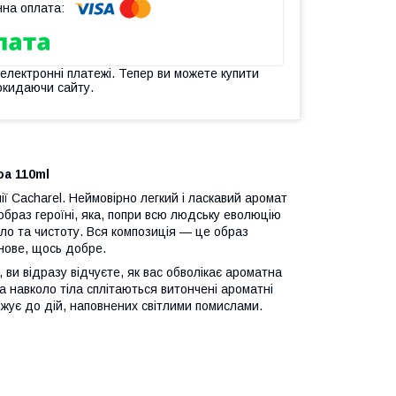
 електронні платежі. Тепер ви можете купити
окидаючи сайту.
10ml
ї Cacharel. Неймовірно легкий і ласкавий аромат
 образ героїні, яка, попри всю людську еволюцію
ітло та чистоту. Вся композиція — це образ
 нове, щось добре.
ви відразу відчуєте, як вас обволікає ароматна
 а навколо тіла сплітаються витончені ароматні
уджує до дій, наповнених світлими помислами.