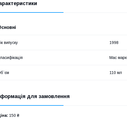
арактеристики
Основні
ік випуску
1998
ласифікація
Мас марк
б`єм
110 мл
нформація для замовлення
іна:
150 ₴