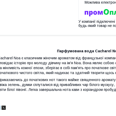
У компанії підключені
будь-який товар не п
Парфумована вода Cacharel Noa 1
acharel Noa є класичним жіночим ароматом від французької компані
повідає історію про молоду дівчину на ім'я Noa. Вона являє собою
а мінливість кожної епохи, зберігає в собі пам'ять про початкове св
очаткового чистого світла, який надихає та здатний творити щось
риказаючись до початкових нот такого майже священного аромату, 
віжа зелень, думки сплуталися від привабливих чар білого мускусу,
віти білої півонії. Легка завершальна нота кави з коріандром проб