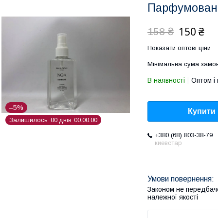
Парфумована
150 ₴
158 ₴
Показати оптові ціни
Мінімальна сума замов
В наявності
Оптом і 
–5%
Купити
Залишилось
0
0
днів
0
0
0
0
0
0
+380 (68) 803-38-79
киевстар
Законом не передбач
належної якості