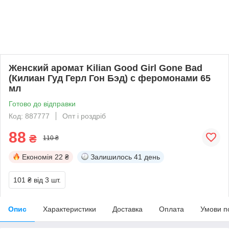
Женский аромат Kilian Good Girl Gone Bad
(Килиан Гуд Герл Гон Бэд) с феромонами 65
мл
Готово до відправки
Код: 887777
Опт і роздріб
88
₴
110 ₴
Економія
22 ₴
Залишилось
41 день
101 ₴
від 3 шт.
Опис
Характеристики
Доставка
Оплата
Умови п