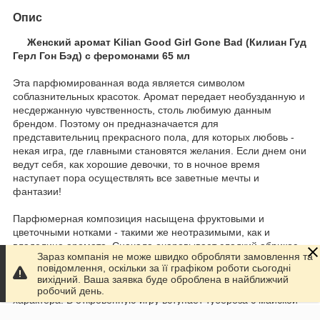
Опис
Женский аромат Kilian Good Girl Gone Bad (Килиан Гуд
Герл Гон Бэд) с феромонами 65 мл
Эта парфюмированная вода является символом
соблазнительных красоток. Аромат передает необузданную и
несдержанную чувственность, столь любимую данным
брендом. Поэтому он предназначается для
представительниц прекрасного пола, для которых любовь -
некая игра, где главными становятся желания. Если днем они
ведут себя, как хорошие девочки, то в ночное время
наступает пора осуществлять все заветные мечты и
фантазии!
Парфюмерная композиция насыщена фруктовыми и
цветочными нотками - такими же неотразимыми, как и
владелица аромата. Сначала очаровывает сладкий абрикос,
Зараз компанія не може швидко обробляти замовлення та
идеально сочетаясь с жасмином и османтусом. Такое легкое
повідомлення, оскільки за її графіком роботи сьогодні
и невесомое звучание убеждает окружающих, что перед ними
вихідний. Ваша заявка буде оброблена в найближчий
скромная леди. Но затем можно узнать вторую сторону ее
робочий день.
характера. В откровенную игру вступает тубероза с майской
розой, придавая страстности и соблазнительности. И,