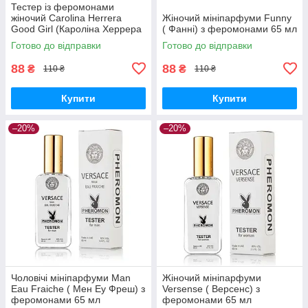
Тестер із феромонами
жіночий Carolina Herrera
Жіночий мініпарфуми Funny
Good Girl (Кароліна Херрера
( Фанні) з феромонами 65 мл
Гуд Герл) 65 мл
Готово до відправки
Готово до відправки
88
88
₴
₴
110 ₴
110 ₴
Купити
Купити
–20%
–20%
Чоловічі мініпарфуми Man
Жіночий мініпарфуми
Eau Fraiche ( Мен Еу Фреш) з
Versense ( Версенс) з
феромонами 65 мл
феромонами 65 мл