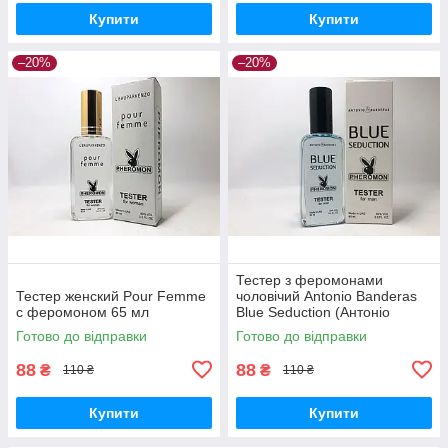
Купити
Купити
–20%
–20%
Тестер з феромонами
Тестер женский Pour Femme
чоловічий Antonio Banderas
с феромоном 65 мл
Blue Seduction (Антоніо
Бандерас Блу Седакшн) 65
Готово до відправки
Готово до відправки
мл
88
88
₴
₴
110 ₴
110 ₴
Купити
Купити