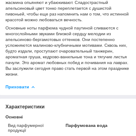
жасмина опьяняют и убаюкивают. Сладострастный
апельсиновый цвет тонко переплетается с душистой
пивоньей, чтобы еще раз напомнить нам о том, что истинной
красотой можно любоваться вечность.
Основные ноты парфюма чудной паутиной сливаются с
многослойными звуками близкой сердцу мелодии из
апельсиново-бергамотовых оттенков. Они постепенно
усложняются малиново-клубничными мотивами. Сквозь них,
будто издали, проступают очаровательный танжерин,
ароматная груша, кедрово-ванильные тона и тягучие листья
пачули. Это аромат любовных побед и почивания на лаврах.
Вы заслужили сегодня право стать первой на этом празднике
жизни.
Приховати
Характеристики
Основні
Вид парфумерної
Парфумована вода
продукції