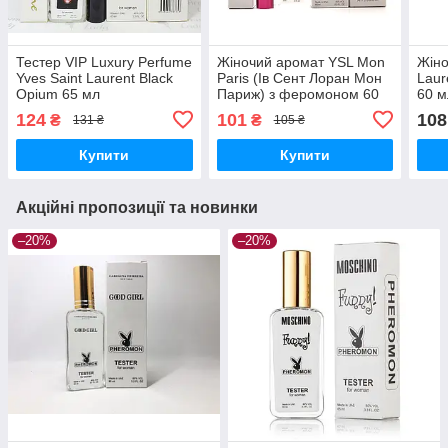
Тестер VIP Luxury Perfume
Жіночий аромат YSL Mon
Жіно
Yves Saint Laurent Black
Paris (Ів Сент Лоран Мон
Laur
Opium 65 мл
Париж) з феромоном 60
60 
мл
124
101
108
₴
₴
131 ₴
105 ₴
Купити
Купити
Акційні пропозиції та новинки
–20%
–20%