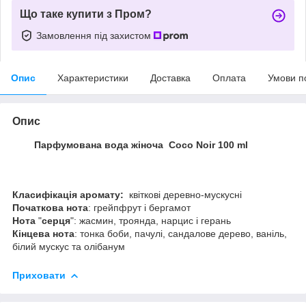
Що таке купити з Пром?
Замовлення під захистом
Опис
Характеристики
Доставка
Оплата
Умови п
Опис
Парфумована вода жіноча Coco Noir 100 ml
Класифікація аромату:
квіткові деревно-мускусні
Початкова
нота
: грейпфрут і бергамот
Нота
"
серця
": жасмин, троянда, нарцис і герань
Кінцева
нота
: тонка боби, пачулі, сандалове дерево, ваніль,
білий мускус та олібанум
Приховати