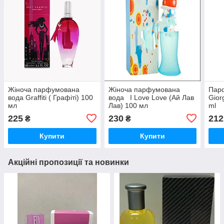
Жіноча парфумована
Жіноча парфумована
Пар
вода Graffiti ( Графіті) 100
вода I Love Love (Ай Лав
Gior
мл
Лав) 100 мл
ml
225
230
212
₴
₴
Купити
Купити
Акційні пропозиції та новинки