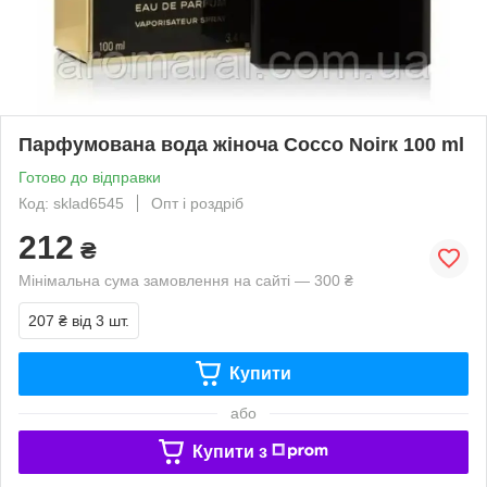
Парфумована вода жіноча Cocсo Noirк 100 ml
Готово до відправки
Код: sklad6545
Опт і роздріб
212
₴
Мінімальна сума замовлення на сайті — 300 ₴
207 ₴
від 3 шт.
Купити
або
Купити з