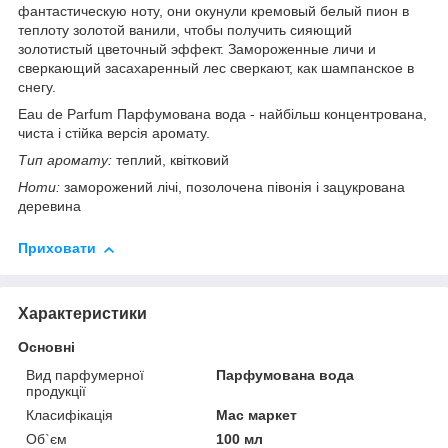
фантастическую ноту, они окунули кремовый белый пион в
теплоту золотой ванили, чтобы получить сияющий
золотистый цветочный эффект. Замороженные личи и
сверкающий засахаренный лес сверкают, как шампанское в
снегу.
Eau de Parfum Парфумована вода - найбільш концентрована,
чиста і стійка версія аромату.
Тип аромату:
теплий, квітковий
Ноти:
заморожений лічі, позолочена півонія і зацукрована
деревина
Приховати
Характеристики
Основні
Вид парфумерної
Парфумована вода
продукції
Класифікація
Мас маркет
Об`єм
100 мл