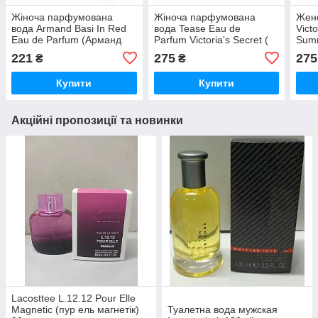
Жіноча парфумована
Жіноча парфумована
Жен
вода Armand Basi In Red
вода Tease Eau de
Vict
Eau de Parfum (Арманд
Parfum Victoria's Secret (
Summ
Басі Інд О Де Парфуми)
Виктория Сикрет Тиз
Бом
221
275
275
₴
₴
100 мл
) 100мл
Купити
Купити
Акційні пропозиції та новинки
Lacosttee L.12.12 Pour Elle
Magnetic (пур ель магнетік)
Туалетна вода мужская