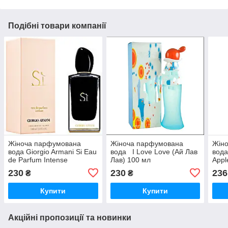
Подібні товари компанії
Жіноча парфумована
Жіноча парфумована
Жін
вода Giorgio Armani Si Eau
вода I Love Love (Ай Лав
вода
de Parfum Intense
Лав) 100 мл
Appl
(Джорджіо Армані Сі еу де
230
230
236
₴
₴
парфум інтенс)
Купити
Купити
Акційні пропозиції та новинки