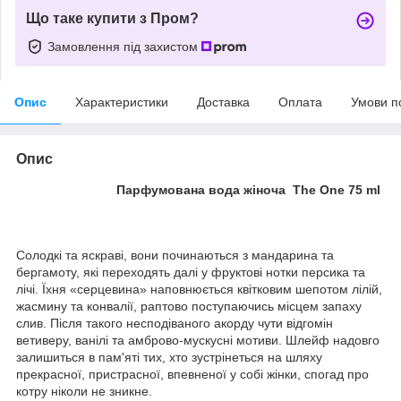
Що таке купити з Пром?
Замовлення під захистом
Опис
Характеристики
Доставка
Оплата
Умови п
Опис
Парфумована вода жіноча The One 75 ml
Солодкі та яскраві, вони починаються з мандарина та
бергамоту, які переходять далі у фруктові нотки персика та
лічі. Їхня «серцевина» наповнюється квітковим шепотом лілій,
жасмину та конвалії, раптово поступаючись місцем запаху
слив. Після такого несподіваного акорду чути відгомін
ветиверу, ванілі та амброво-мускусні мотиви. Шлейф надовго
залишиться в пам'яті тих, хто зустрінеться на шляху
прекрасної, пристрасної, впевненої у собі жінки, спогад про
котру ніколи не зникне.