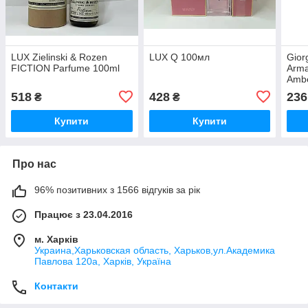
LUX Zielinski & Rozen
LUX Q 100мл
Gior
FICTION Parfume 100ml
Arma
Ambe
Виз
518
428
236
₴
₴
Купити
Купити
Про нас
96% позитивних з 1566 відгуків за рік
Працює з 23.04.2016
м. Харків
Украина,Харьковская область, Харьков,ул.Академика
Павлова 120а, Харків, Україна
Контакти