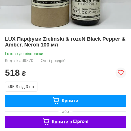
LUX Парфуми Zielinski & rozeN Black Pepper &
Amber, Neroli 100 мл
Готово до відправки
Код: sklad9870
Опт і роздріб
518
₴
495 ₴
від 3 шт.
Купити
або
Купити з