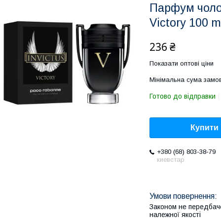
Парфум чолов
Victory 100 m
236 ₴
Показати оптові ціни
Мінімальна сума замов
Готово до відправки
Купити
+380 (68) 803-38-79
киевстар
Законом не передбач
належної якості