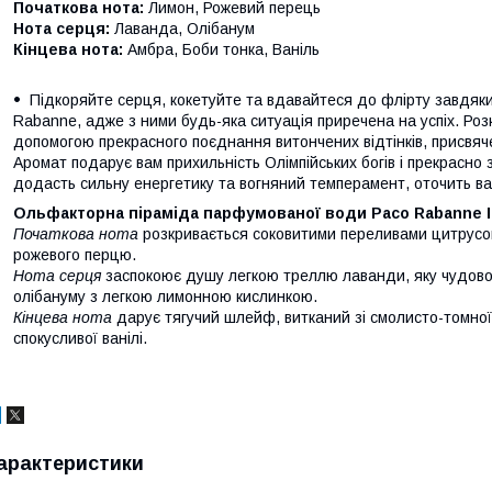
Початкова нота:
Лимон, Рожевий перець
Нота серця:
Лаванда, Олібанум
Кінцева нота:
Амбра, Боби тонка, Ваніль
Підкоряйте серця, кокетуйте та вдавайтеся до флірту завдяки
Rabanne, адже з ними будь-яка ситуація приречена на успіх. Ро
допомогою прекрасного поєднання витончених відтінків, присвя
Аромат подарує вам прихильність Олімпійських богів і прекрасно
додасть сильну енергетику та вогняний темперамент, оточить ва
Ольфакторна піраміда парфумованої води Paco Rabanne Inv
Початкова нота
розкривається соковитими переливами цитрусов
рожевого перцю.
Нота серця
заспокоює душу легкою треллю лаванди, яку чудово
олібануму з легкою лимонною кислинкою.
Кінцева нота
дарує тягучий шлейф, витканий зі смолисто-томної
спокусливої ванілі.
арактеристики