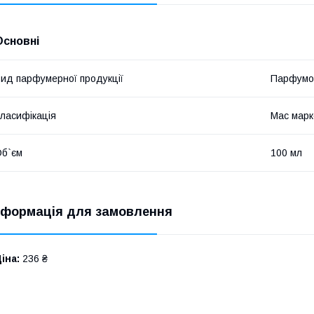
Основні
ид парфумерної продукції
Парфумо
ласифікація
Мас марк
б`єм
100 мл
нформація для замовлення
іна:
236 ₴