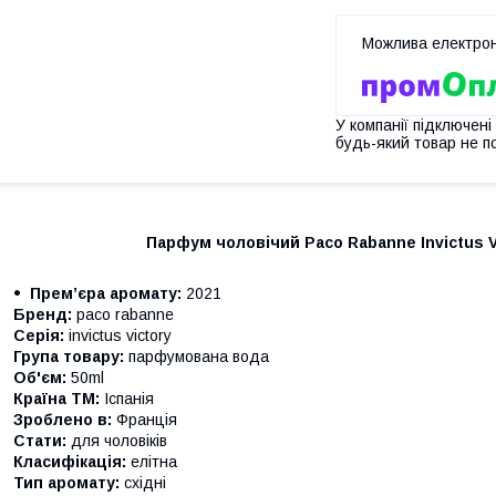
У компанії підключені
будь-який товар не п
Парфум чоловічий Paco Rabanne Invictus Victo
Прем’єра аромату:
2021
Бренд:
paco rabanne
Серія:
invictus victory
Група товару:
парфумована вода
Об'єм:
50ml
Країна ТМ:
Іспанія
Зроблено в:
Франція
Стати:
для чоловіків
Класифікація:
елітна
Тип аромату:
східні