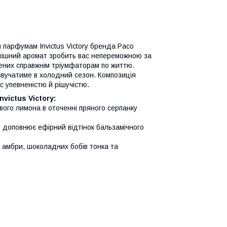
 парфумам Invictus Victory бренда Paco
зкішний аромат зробить вас непереможною за
чених справжнім тріумфаторам по життю.
 звучатиме в холодний сезон. Композиція
с упевненістю й рішучістю.
ictus Victory:
ого лимона в оточенні пряного серпанку
 доповнює ефірний відтінок бальзамічного
 амбри, шоколадних бобів тонка та