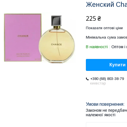
Женский Cha
225 ₴
Показати оптові ціни
Мінімальна сума замов
В наявності
Оптом і 
Купити
+380 (68) 803-38-79
киевстар
Законом не передбач
належної якості