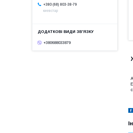
+380 (68) 803-38-79
киевстар
+380688033879
А
Е
с
І