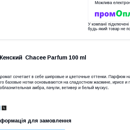
У компанії підключені
будь-який товар не п
Женский Chacee Parfum 100 ml
ромат сочетает в себе шипровые и цветочные оттенки. Парфюм н
го базовые нотки основываются на сладостном жасмине, ирисе и
облазнительная амбра, пачули, ветивер и белый мускус.
нформація для замовлення