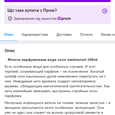
Що таке купити з Пром?
Замовлення під захистом
Опис
Характеристики
Доставка
Оплата
Умови п
Опис
Жіноча парфумована вода coco madmoisel 100ml
Есть особенные вещи для особенных случаев. И этот
терпкий, согревающий парфюм – не исключение. Богатый
шлейф этих изысканных духов невозможно перепутать ни с
чем. Невидимая нить аромата создает неповторимое
кружево, обладающее магнетической притягательностью. Как
нить нежнейших жемчужин, выстроены стройные ноты
парфюма.
Несколько искрящихся капель на тонкие, нежные запястья – в
женщине просыпается нечто особенное, волнующее. Она
уже не идет, она плывет на волнах цитрусовой свежести и