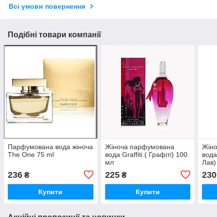
Всі умови повернення
Подібні товари компанії
Парфумована вода жіноча
Жіноча парфумована
Жін
The One 75 ml
вода Graffiti ( Графіті) 100
вода
мл
Лав)
236
225
230
₴
₴
Купити
Купити