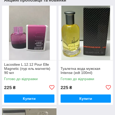
Акційні пропозиції та новинки
Lacosttee L.12.12 Pour Elle
Magnetic (пур ель магнетік)
Туалетна вода мужская
90 мл
Intense (edt 100ml)
Готово до відправки
Готово до відправки
225
225
₴
₴
Купити
Купити