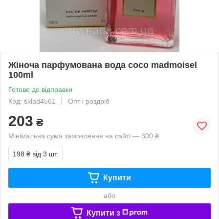
Жіноча парфумована вода coco madmoisel
100ml
Готово до відправки
Код: sklad4561
Опт і роздріб
203
₴
Мінімальна сума замовлення на сайті — 300 ₴
198 ₴
від 3 шт.
Купити
або
Купити з