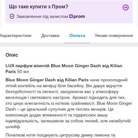
Що таке купити з Пром?
Замовлення під захистом
Характеристики
Доставка
Оплата
Умови повернення
Опис
LUX парфум жіночій Blue Moon Ginger Dash від Kilian
Paris
50 мл
Blue Moon Ginger Dash від Kilian Paris
наче прохолодний
літній коктейль на вечірці біля басейну. Він дарує відчуття
безтурботності та легкості, занурюючи вас у атмосферу
веселощів і святкового настрою. Аромат підходить для тих,
хто цінує елегантність із ноткою грайливості. Blue Moon Ginger
Dash – це ідеальний супутник для теплих вечорів. Ця
композиція додає впевненості та підкреслює вашу
індивідуальність, залишаючи за собою легкий, але незабутній
шлейф.
Початкові ноти поєднують цитрусову димку лимона та