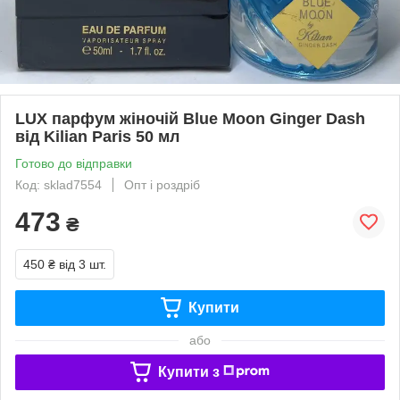
LUX парфум жіночій Blue Moon Ginger Dash
від Kilian Paris 50 мл
Готово до відправки
Код: sklad7554
Опт і роздріб
473
₴
450 ₴
від 3 шт.
Купити
або
Купити з