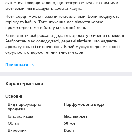
синтетичні акорди калона, що розкривається акватичними
мотивами, які нагадують аромат кавуна.
Ноти серця можна назвати коктейльними. Вони поєднують
горілку та імбир. Таке звучання дає відчуття ковтка
прохолодного коктейлю у спекотний день.
Кінцеві ноти амброксана додають аромату глибини і стійкості.
Амброксан має солодкуваті, деревні відтінки, що надають
аромату тепло і витонченість. Білий мускус додає м’якості і
округлості, створює теплий і чистий фон.
Приховати
Характеристики
Основні
Вид парфумерної
Парфумована вода
продукції
Класифікація
Мас маркет
Об`єм
50 мл
Виробник
Dash