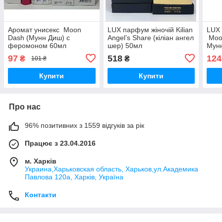
Аромат унисекс Moon
LUX парфум жіночій Kilian
LUX 
Dash (Мунн Диш) с
Angel’s Share (кіліан ангел
Moo
феромоном 60мл
шер) 50мл
Мун
97
518
124
₴
₴
101 ₴
Купити
Купити
Про нас
96% позитивних з 1559 відгуків за рік
Працює з 23.04.2016
м. Харків
Украина,Харьковская область, Харьков,ул.Академика
Павлова 120а, Харків, Україна
Контакти