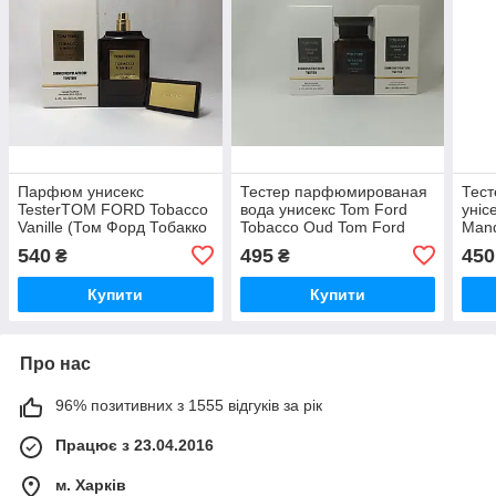
Парфюм унисекс
Тестер парфюмированая
Тест
TesterTOM FORD Tobacco
вода унисекс Tom Ford
уніс
Vanille (Том Форд Тобакко
Tobacco Oud Tom Ford
Mand
Ваниль) 100 мл
100 ml
Фор
540
495
450
₴
₴
Амал
Купити
Купити
Про нас
96% позитивних з 1555 відгуків за рік
Працює з 23.04.2016
м. Харків