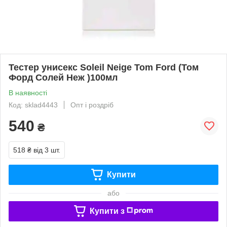
Тестер унисекс Soleil Neige Tom Ford (Том
Форд Солей Неж )100мл
В наявності
Код: sklad4443
Опт і роздріб
540
₴
518 ₴
від 3 шт.
Купити
або
Купити з