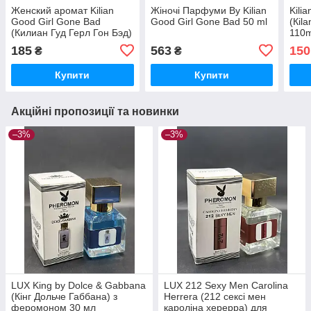
Женский аромат Kilian
Жіночі Парфуми By Kilian
Kili
Good Girl Gone Bad
Good Girl Gone Bad 50 ml
(Кil
(Килиан Гуд Герл Гон Бэд)
110m
100мл
185
563
150
₴
₴
Купити
Купити
Акційні пропозиції та новинки
–3%
–3%
LUX King by Dolce & Gabbana
LUX 212 Sexy Men Carolina
(Кінг Дольче Габбана) з
Herrera (212 сексі мен
феромоном 30 мл
кароліна херерра) для