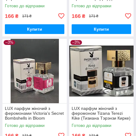
чоловіків з феромоном 30 мл
Готово до відправки
Готово до відправки
166
166
₴
₴
171 ₴
171 ₴
Купити
Купити
–3%
–3%
LUX парфум жіночий з
LUX парфум жіночий з
феромонами Victoria's Secret
феромоном Tizana Terezi
Bombshells in Bloom
Kike (Тизиана Тэрэнзи Кирке)
(Виктория сикрет Бомбшел
30 мл
Готово до відправки
Готово до відправки
ин Блум) 30 мл
166
166
₴
₴
171 ₴
171 ₴