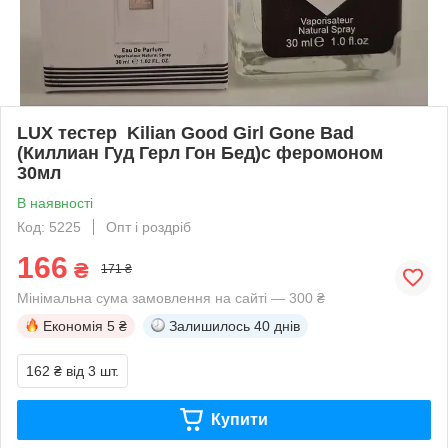
LUX тестер Kilian Good Girl Gone Bad
(Киллиан Гуд Герл Гон Бед)с феромоном
30мл
В наявності
Код: 5225
Опт і роздріб
166
₴
171 ₴
Мінімальна сума замовлення на сайті — 300 ₴
Економія
5 ₴
Залишилось
40 днів
162 ₴
від 3 шт.
Купити