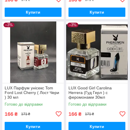
Купити
Купити
–3%
–3%
LUX Парфум унісекс Tom
LUX Good Girl Carolina
Ford Lost Cherry ( Лост Чери
Herrera (Гуд Герл ) с
) 30 мл
феромонами 30мл
Готово до відправки
Готово до відправки
166
166
₴
₴
171 ₴
171 ₴
Купити
Купити