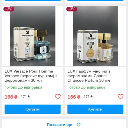
–3%
–3%
LUX Versace Pour Homme
LUX парфум жіночий з
Versace (версаче пур хом) з
феромонами Chanell
феромонами 30 мл
Chancee Parfum 30 мл
Готово до відправки
Готово до відправки
166
166
₴
₴
171 ₴
171 ₴
Купити
Купити
Показати ще