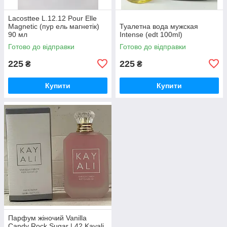
Lacosttee L.12.12 Pour Elle
Magnetic (пур ель магнетік)
Туалетна вода мужская
90 мл
Intense (edt 100ml)
Готово до відправки
Готово до відправки
225
225
₴
₴
Купити
Купити
Парфум жіночий Vanilla
Candy Rock Sugar | 42 Kayali