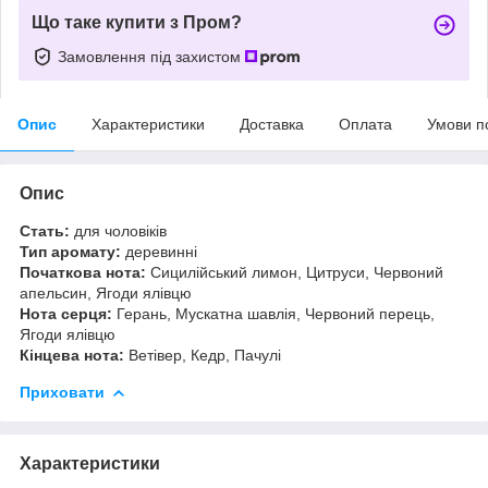
Що таке купити з Пром?
Замовлення під захистом
Опис
Характеристики
Доставка
Оплата
Умови п
Опис
Стать:
для чоловіків
Тип аромату:
деревинні
Початкова нота:
Сицилійський лимон, Цитруси, Червоний
апельсин, Ягоди ялівцю
Нота серця:
Герань, Мускатна шавлія, Червоний перець,
Ягоди ялівцю
Кінцева нота:
Ветівер, Кедр, Пачулі
Приховати
Характеристики