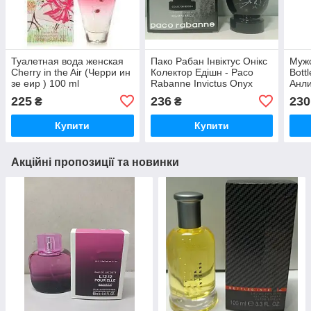
Туалетная вода женская
Пако Рабан Інвіктус Онікс
Мужс
Cherry in the Air (Черри ин
Колектор Едішн - Paco
Bott
зе еир ) 100 ml
Rabanne Invictus Onyx
Анли
Collector Edition туалетна
225
236
230
₴
₴
вода 100 ml.
Купити
Купити
Акційні пропозиції та новинки