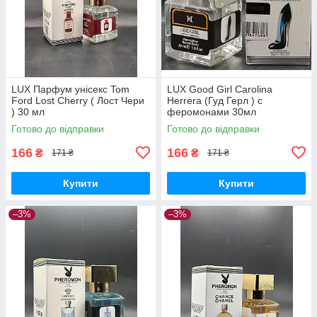
LUX Парфум унісекс Tom
LUX Good Girl Carolina
Ford Lost Cherry ( Лост Чери
Herrera (Гуд Герл ) с
) 30 мл
феромонами 30мл
Готово до відправки
Готово до відправки
166
166
₴
₴
171 ₴
171 ₴
Купити
Купити
–3%
–3%