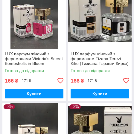
LUX парфум жіночий з
LUX парфум жіночий з
феромонами Victoria's Secret
феромоном Tizana Terezi
Bombshells in Bloom
Kike (Тизиана Тэрэнзи Кирке)
(Виктория сикрет Бомбшел
30 мл
Готово до відправки
Готово до відправки
ин Блум) 30 мл
166
166
₴
₴
171 ₴
171 ₴
Купити
Купити
–3%
–3%