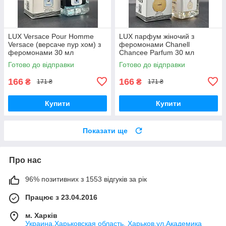
LUX Versace Pour Homme
LUX парфум жіночий з
Versace (версаче пур хом) з
феромонами Chanell
феромонами 30 мл
Chancee Parfum 30 мл
Готово до відправки
Готово до відправки
166
166
₴
₴
171 ₴
171 ₴
Купити
Купити
Показати ще
Про нас
96% позитивних з 1553 відгуків за рік
Працює з 23.04.2016
м. Харків
Украина,Харьковская область, Харьков,ул.Академика