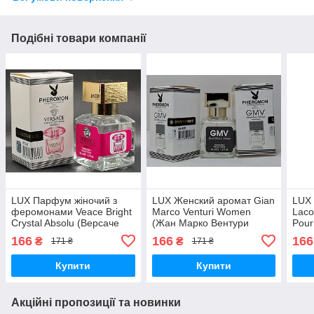
Подібні товари компанії
LUX Парфум жіночий з
LUX Женский аромат Gian
LUX 
феромонами Veace Bright
Marco Venturi Women
Laco
Crystal Absolu (Версаче
(Жан Марко Вентури
Pour
Брайт Крістал Абсолют)
Вумен) с феромоном 30
(Лак
166
166
166
₴
₴
171 ₴
171 ₴
30 мл
мл
фер
Купити
Купити
Акційні пропозиції та новинки