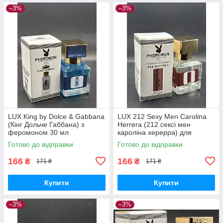
–3%
–3%
LUX King by Dolce & Gabbana
LUX 212 Sexy Men Carolina
(Кінг Дольче Габбана) з
Herrera (212 сексі мен
феромоном 30 мл
кароліна херерра) для
чоловіків з феромоном 30 мл
Готово до відправки
Готово до відправки
166
166
₴
₴
171 ₴
171 ₴
Купити
Купити
–3%
–3%