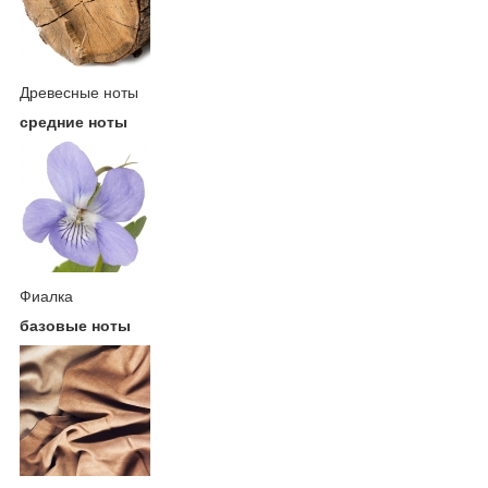
Древесные ноты
средние ноты
Фиалка
базовые ноты