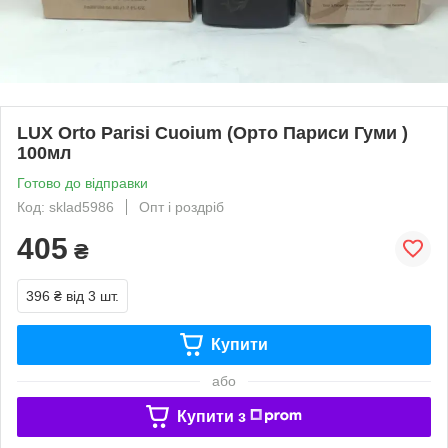
LUX Orto Parisi Cuoium (Орто Париси Гуми )
100мл
Готово до відправки
Код: sklad5986
Опт і роздріб
405
₴
396 ₴
від 3 шт.
Купити
або
Купити з