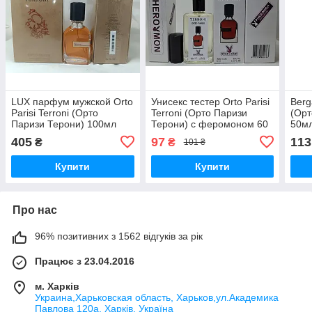
LUX парфум мужской Orto
Унисекс тестер Orto Parisi
Berg
Parisi Terroni (Орто
Terroni (Орто Паризи
(Орт
Паризи Терони) 100мл
Терони) с феромоном 60
50м
мл
405
97
113
₴
₴
101 ₴
Купити
Купити
Про нас
96% позитивних з 1562 відгуків за рік
Працює з 23.04.2016
м. Харків
Украина,Харьковская область, Харьков,ул.Академика
Павлова 120а, Харків, Україна