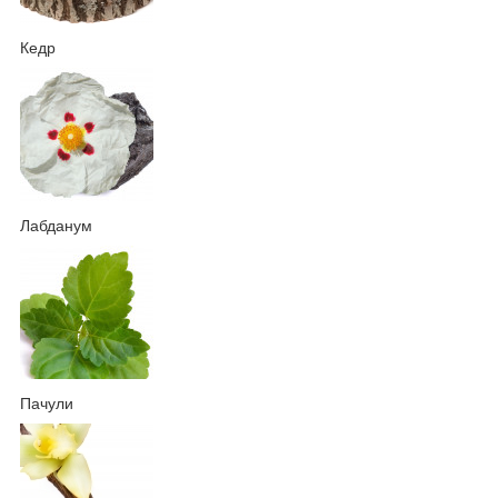
Кедр
Лабданум
Пачули