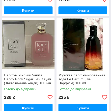
Купити
Купити
Парфум жіночий Vanilla
Мужская парфюмированная
Candy Rock Sugar | 42 Kayali
вода Le Parfum ( ле
( Каял ванила кенди) 100 мл
Парфюм) 100 ml
Готово до відправки
Готово до відправки
236
225
₴
₴
Купити
Купити