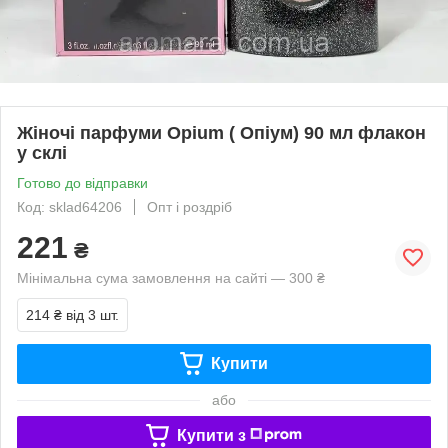
Жіночі парфуми Opium ( Опіум) 90 мл флакон
у склі
Готово до відправки
Код: sklad64206
Опт і роздріб
221
₴
Мінімальна сума замовлення на сайті — 300 ₴
214 ₴
від 3 шт.
Купити
або
Купити з