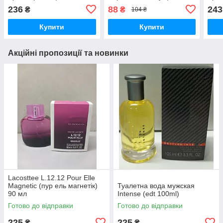
флакон у склі
236
88
243
₴
₴
104 ₴
Купити
Купити
Акційні пропозиції та новинки
Lacosttee L.12.12 Pour Elle
Magnetic (пур ель магнетік)
Туалетна вода мужская
90 мл
Intense (edt 100ml)
Готово до відправки
Готово до відправки
225
225
₴
₴