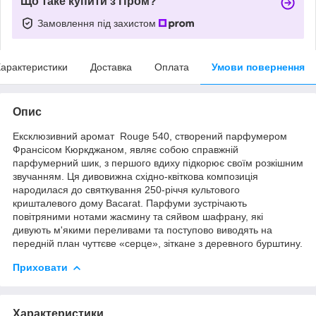
Що таке купити з Пром?
Замовлення під захистом
арактеристики
Доставка
Оплата
Умови повернення
Опис
Ексклюзивний аромат Rouge 540, створений парфумером
Франсісом Кюркджаном, являє собою справжній
парфумерний шик, з першого вдиху підкорює своїм розкішним
звучанням. Ця дивовижна східно-квіткова композиція
народилася до святкування 250-річчя культового
кришталевого дому Bacarat. Парфуми зустрічають
повітряними нотами жасмину та сяйвом шафрану, які
дивують м'якими переливами та поступово виводять на
передній план чуттєве «серце», зіткане з деревного бурштину.
Приховати
Характеристики