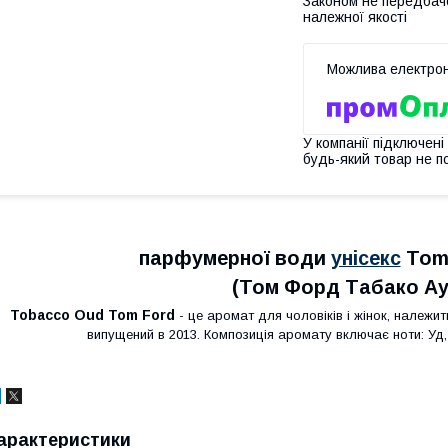
Законом не передбач
належної якості
У компанії підключені
будь-який товар не п
парфумерної води
унісекс
Tom 
(Том Форд Табако Ау
Tobacco Oud
Tom Ford
- це аромат для чоловіків і жінок, належит
випущений в 2013. Композиція аромату включає ноти: Уд, Т
арактеристики