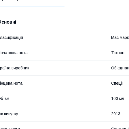
Основні
ласифікація
Мас марк
очаткова нота
Тютюн
раїна виробник
Об'єднан
інцева нота
Спеції
б`єм
100 мл
ік випуску
2013
ота серця
Сандал, 