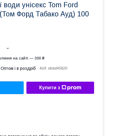
 води унісекс Tom Ford
(Том Форд Табако Ауд) 100
лення на сайті — 300 ₴
Оптом і в роздріб
Код:
sklad45820
Купити з