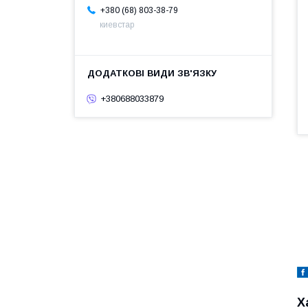
+380 (68) 803-38-79
киевстар
+380688033879
Х