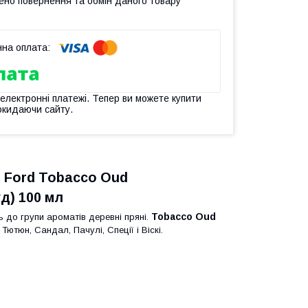
ено повернення та обмін даного товару
 електронні платежі. Тепер ви можете купити
окидаючи сайту.
Ford Tobacco Oud
д) 100 мл
Tobacco Oud
ь до групи ароматів деревні пряні.
ютюн, Сандал, Пачулі, Спеції і Віскі.