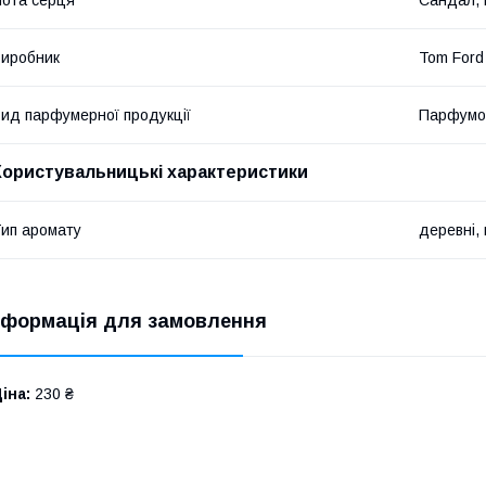
иробник
Tom Ford
ид парфумерної продукції
Парфумо
Користувальницькі характеристики
ип аромату
деревні, 
нформація для замовлення
іна:
230 ₴